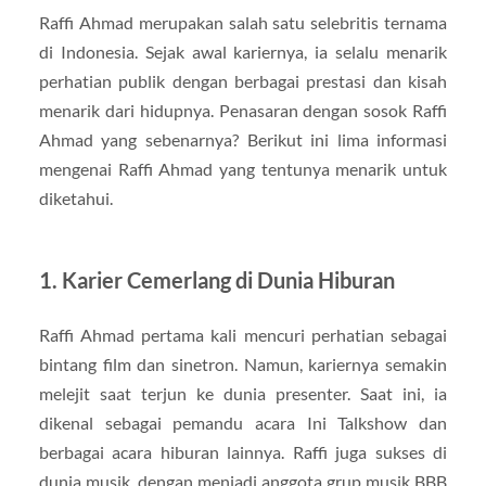
Raffi Ahmad merupakan salah satu selebritis ternama
di Indonesia. Sejak awal kariernya, ia selalu menarik
perhatian publik dengan berbagai prestasi dan kisah
menarik dari hidupnya. Penasaran dengan sosok Raffi
Ahmad yang sebenarnya? Berikut ini lima informasi
mengenai Raffi Ahmad yang tentunya menarik untuk
diketahui.
1. Karier Cemerlang di Dunia Hiburan
Raffi Ahmad pertama kali mencuri perhatian sebagai
bintang film dan sinetron. Namun, kariernya semakin
melejit saat terjun ke dunia presenter. Saat ini, ia
dikenal sebagai pemandu acara Ini Talkshow dan
berbagai acara hiburan lainnya. Raffi juga sukses di
dunia musik, dengan menjadi anggota grup musik BBB